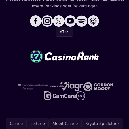
unsere Rankings oder Bewertungen.
AT
Casino
Lotterie
Mobil-Casino
Krypto-Spielothek