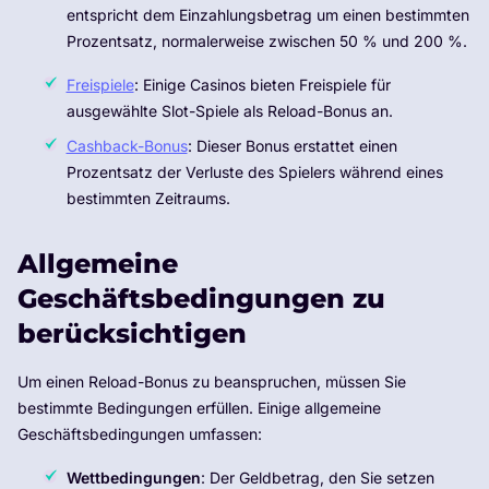
entspricht dem Einzahlungsbetrag um einen bestimmten
Prozentsatz, normalerweise zwischen 50 % und 200 %.
Freispiele
: Einige Casinos bieten Freispiele für
ausgewählte Slot-Spiele als Reload-Bonus an.
Cashback-Bonus
: Dieser Bonus erstattet einen
Prozentsatz der Verluste des Spielers während eines
bestimmten Zeitraums.
Allgemeine
Geschäftsbedingungen zu
berücksichtigen
Um einen Reload-Bonus zu beanspruchen, müssen Sie
bestimmte Bedingungen erfüllen. Einige allgemeine
Geschäftsbedingungen umfassen:
Wettbedingungen
: Der Geldbetrag, den Sie setzen