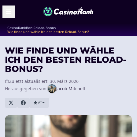
CasinoRank
Boni
Reload-Bonus
Wie finde und wähle ich den besten Reload-Bonus?
WIE FINDE UND WÄHLE
ICH DEN BESTEN RELOAD-
BONUS?
Zuletzt aktualisiert: 30. März 2026
Herausgegeben von:
Jacob Mitchell
AI