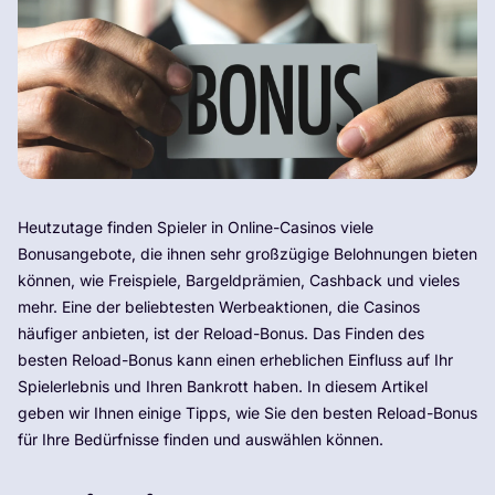
Heutzutage finden Spieler in Online-Casinos viele
Bonusangebote, die ihnen sehr großzügige Belohnungen bieten
können, wie Freispiele, Bargeldprämien, Cashback und vieles
mehr. Eine der beliebtesten Werbeaktionen, die Casinos
häufiger anbieten, ist der Reload-Bonus. Das Finden des
besten Reload-Bonus kann einen erheblichen Einfluss auf Ihr
Spielerlebnis und Ihren Bankrott haben. In diesem Artikel
geben wir Ihnen einige Tipps, wie Sie den besten Reload-Bonus
für Ihre Bedürfnisse finden und auswählen können.