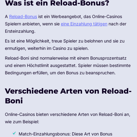
Was ist ein Reload-Bonus?
A
Reload-Bonus
ist ein Werbeangebot, das Online-Casinos
Spielern anbieten, wenn sie
eine Einzahlung tätigen
nach der
Ersteinzahlung.
Es ist eine Möglichkeit, treue Spieler zu belohnen und sie zu
ermutigen, weiterhin im Casino zu spielen.
Reload-Boni sind normalerweise mit einem Bonusprozentsatz
und einem Höchstlimit ausgestattet. Spieler müssen bestimmte
Bedingungen erfüllen, um den Bonus zu beanspruchen.
Verschiedene Arten von Reload-
Boni
Online-Casinos bieten verschiedene Arten von Reload-Boni an,
wie zum Beispiel:
Match-Einzahlungsbonus: Diese Art von Bonus