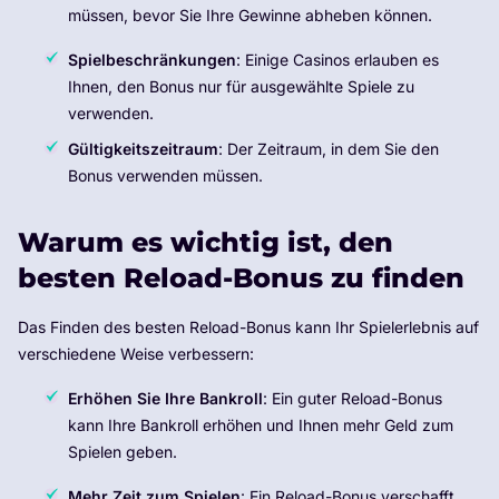
müssen, bevor Sie Ihre Gewinne abheben können.
Spielbeschränkungen
: Einige Casinos erlauben es
Ihnen, den Bonus nur für ausgewählte Spiele zu
verwenden.
Gültigkeitszeitraum
: Der Zeitraum, in dem Sie den
Bonus verwenden müssen.
Warum es wichtig ist, den
besten Reload-Bonus zu finden
Das Finden des besten Reload-Bonus kann Ihr Spielerlebnis auf
verschiedene Weise verbessern:
Erhöhen Sie Ihre Bankroll
: Ein guter Reload-Bonus
kann Ihre Bankroll erhöhen und Ihnen mehr Geld zum
Spielen geben.
Mehr Zeit zum Spielen
: Ein Reload-Bonus verschafft