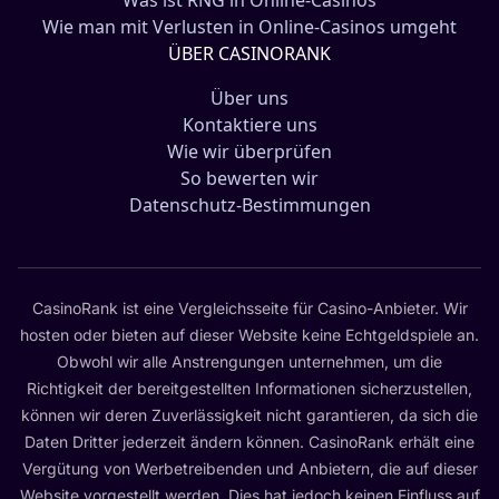
Was ist RNG in Online-Casinos
Wie man mit Verlusten in Online-Casinos umgeht
ÜBER CASINORANK
Über uns
Kontaktiere uns
Wie wir überprüfen
So bewerten wir
Datenschutz-Bestimmungen
CasinoRank ist eine Vergleichsseite für Casino-Anbieter. Wir
hosten oder bieten auf dieser Website keine Echtgeldspiele an.
Obwohl wir alle Anstrengungen unternehmen, um die
Richtigkeit der bereitgestellten Informationen sicherzustellen,
können wir deren Zuverlässigkeit nicht garantieren, da sich die
Daten Dritter jederzeit ändern können. CasinoRank erhält eine
Vergütung von Werbetreibenden und Anbietern, die auf dieser
Website vorgestellt werden. Dies hat jedoch keinen Einfluss auf