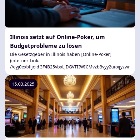
Illinois setzt auf Online-Poker, um
Budgetprobleme zu lösen
Die Gesetzgeber in Illinois haben [Online-Poker]
(interner Link:
//eyj0exblijoidGF4B25vbxLJDGVTIIWICMvzb3vyy2uioijyzwnwr
15.03.2025